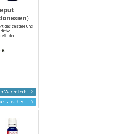
jeput
donesien)
rt das geistige und
rliche
befinden.
 €
ukt ansehen