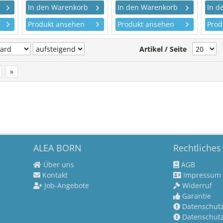
Produkt ansehen
Produkt ansehen
Prod
Artikel / Seite
»
ALEA BORN
Rechtliches
Über uns
AGB
Kontakt
Impressum
Job-Angebote
Widerruf
Garantie
Datenschutz 
Datenschutz 