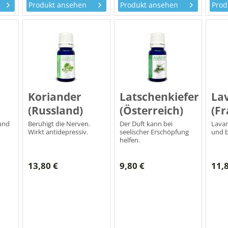
Produkt ansehen
Produkt ansehen
Prod
Koriander
Latschenkiefer
La
(Russland)
(Österreich)
(Fr
 und
Beruhigt die Nerven.
Der Duft kann bei
Lavan
Wirkt antidepressiv.
seelischer Erschöpfung
und b
helfen.
13,80 €
9,80 €
11,