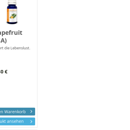
pefruit
SA)
rt die Lebenslust.
80 €
ukt ansehen