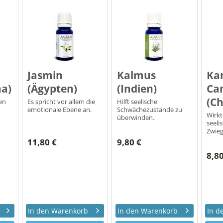
Jasmin
Kalmus
Ka
na)
(Ägypten)
(Indien)
Ca
(Ch
en
Es spricht vor allem die
Hilft seelische
emotionale Ebene an.
Schwächezustände zu
Wirkt
überwinden.
seeli
Zwieg
11,80 €
9,80 €
8,80