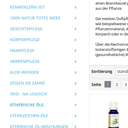
einen Brennkessel 
KENNENLERN-SET
aus der Pflanze.
100% NATUR TOTES MEER
Die meisten Duftpfl
wie beispielsweise 
GESICHTSPFLEGE
Pflanzenmaterial, 
Körperöl oder in di
KÖRPERPFLEGE
Über die Riechsinne
botenstoffartigen 
HAARPFLEGE
(gesundheitliche)
HERRENPFLEGE
Sortierung
ALOE-WUNDER
ZEIGEN SIE ZÄHNE
Seite
1
2
3
ÖKO - NA LOGISCH!
ÄTHERISCHE ÖLE
STERNZEICHEN-ÖLE
ÄTHERISCHE ÖL-MISCHUNGEN