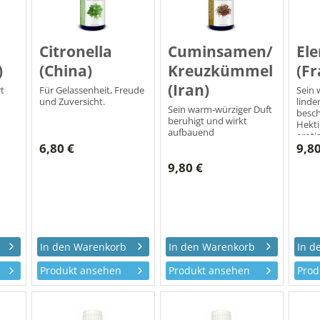
Citronella
Cuminsamen/
El
)
(China)
Kreuzkümmel
(Fr
(Iran)
t
Für Gelassenheit, Freude
Sein 
und Zuversicht.
linde
Sein warm-würziger Duft
besch
beruhigt und wirkt
Hekti
aufbauend
eroti
6,80 €
9,80
9,80 €
Produkt ansehen
Produkt ansehen
Prod