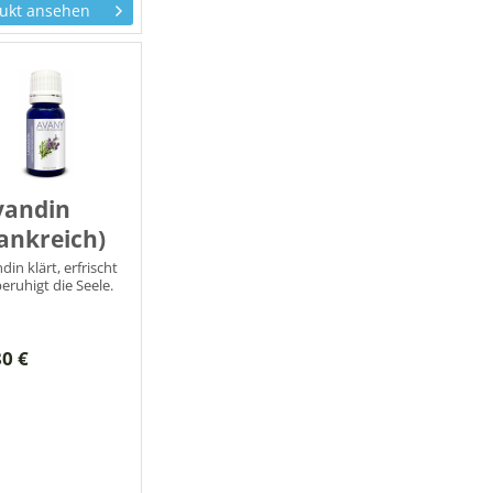
ukt ansehen
vandin
ankreich)
din klärt, erfrischt
eruhigt die Seele.
80 €