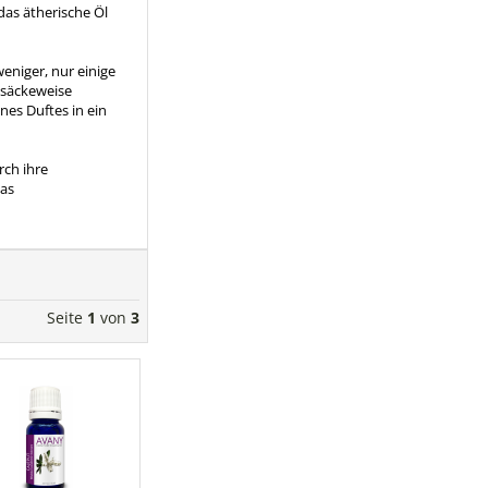
as ätherische Öl
eniger, nur einige
o säckeweise
nes Duftes in ein
rch ihre
das
Seite
1
von
3