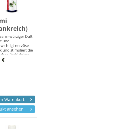
emi
ankreich)
warm-würziger Duft
rt und
wichtigt nervöse
k und stimuliert die
schen Bedürfnisse.
 €
ukt ansehen