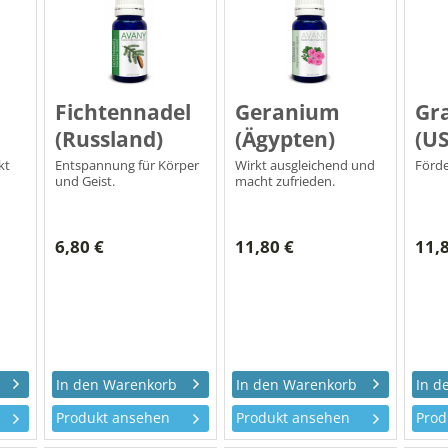
Fichtennadel
Geranium
Gra
(Russland)
(Ägypten)
(U
kt
Entspannung für Körper
Wirkt ausgleichend und
Förde
und Geist.
macht zufrieden.
6,80 €
11,80 €
11,
Produkt ansehen
Produkt ansehen
Prod