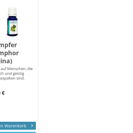
mpfer
mphor
ina)
 auf Menschen, die
sch und geistig
espalten sind.
 €